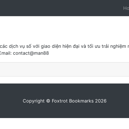
H
c dịch vụ số với giao diện hiện đại và tối ưu trải nghiệm 
 Email: contact@man88
Copyright © Foxtrot Bookmarks 2026